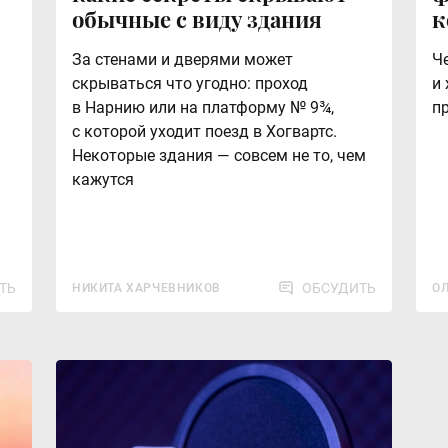
обычные с виду здания
к
За стенами и дверями может
Ч
скрываться что угодно: проход
и
в Нарнию или на платформу № 9¾,
п
с которой уходит поезд в Хогвартс.
Некоторые здания — совсем не то, чем
кажутся
ТЬ
ОБСУДИТЬ
НИКИТА ХАРЧЕВНИКОВ
О