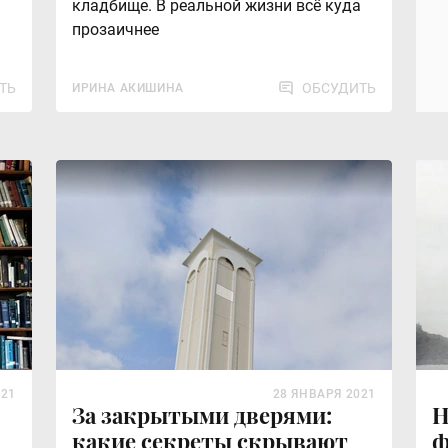
кладбище. В реальной жизни всё куда
прозаичнее
ТЬ
ОБСУДИТЬ
ИРИНА АКИШИНА
021
28 ЯНВАРЯ 2021
За закрытыми дверями:
Н
какие секреты скрывают
ф