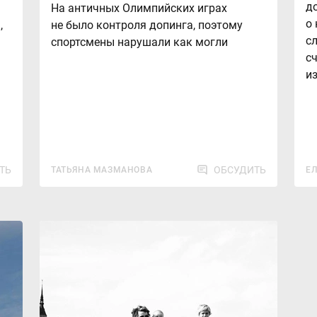
д
На античных Олимпийских играх
о
,
не было контроля допинга, поэтому
с
спортсмены нарушали как могли
с
и
ТЬ
ОБСУДИТЬ
ТАТЬЯНА МАЗМАНОВА
Е