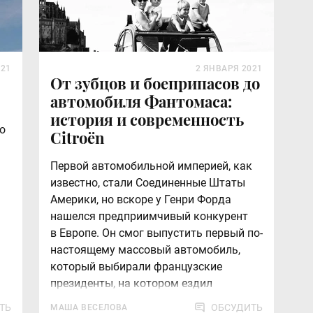
021
2 ЯНВАРЯ 2021
От зубцов и боеприпасов до
автомобиля Фантомаса:
история и современность
о
Citroën
Первой автомобильной империей, как
известно, стали Соединенные Штаты
Америки, но вскоре у Генри Форда
нашелся предприимчивый конкурент
в Европе. Он смог выпустить первый по-
настоящему массовый автомобиль,
который выбирали французские
президенты, на котором ездил
Фантомас и который однажды спас
ТЬ
ОБСУДИТЬ
МАША ВЕСЕЛОВА