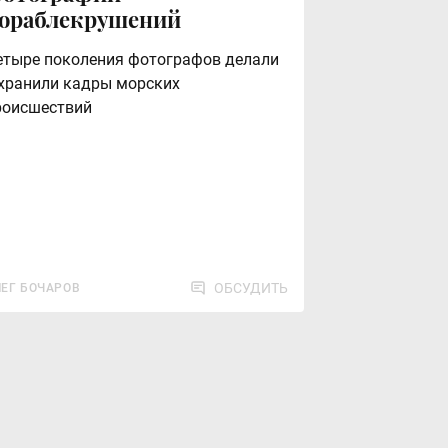
ораблекрушений
етыре поколения фотографов делали
 хранили кадры морских
роисшествий
ОБСУДИТЬ
ЛЕГ БОЧАРОВ