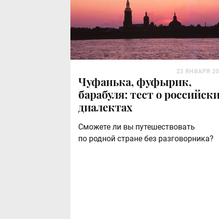
23 ЯНВАРЯ 2
Чуфанька, фуфырик,
барабуля: тест о российск
диалектах
Сможете ли вы путешествовать
по родной стране без разговорника?