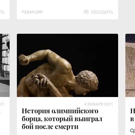
ТЬ
ОБСУДИТЬ
РЕДАКЦИЯ
021
6 ЯНВАРЯ 2021
а
История олимпийского
Н
борца, который выиграл
в
бой после смерти
С