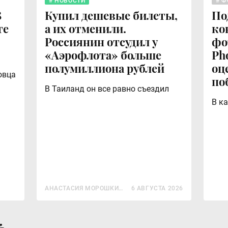
НОВОСТИ
Ф
8
Купил дешевые билеты,
По
те
а их отменили.
ко
Россиянин отсудил у
фо
«Аэрофлота» больше
Ph
полумиллиона рублей
оц
овца
по
В Таиланд он все равно съездил
В к
АНАСТАСИЯ МОРОШКИН
6 АВГУСТА 2026
А