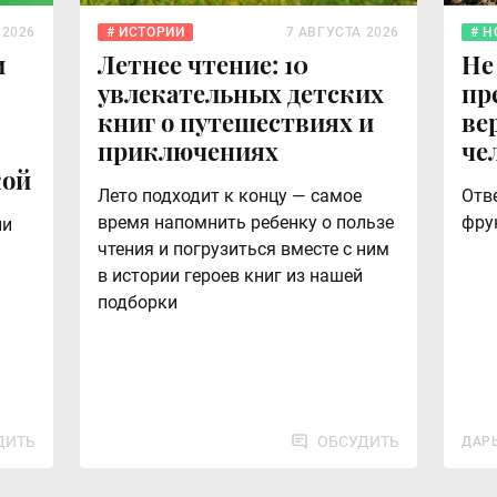
 2026
ИСТОРИИ
7 АВГУСТА 2026
Н
и
Летнее чтение: 10
Не
увлекательных детских
пр
книг о путешествиях и
ве
приключениях
че
кой
Лето подходит к концу — самое
Отв
время напомнить ребенку о пользе
фру
ли
чтения и погрузиться вместе с ним
в истории героев книг из нашей
подборки
ДИТЬ
ОБСУДИТЬ
ДАР