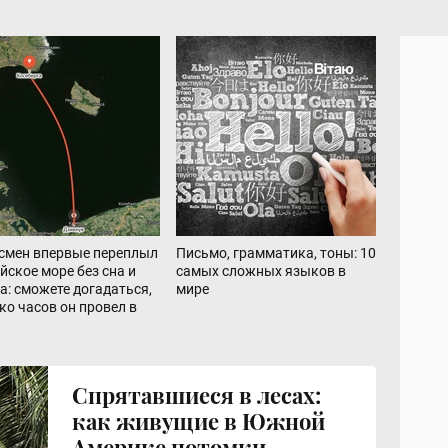
смен впервые переплыл
Письмо, грамматика, тоны: 10
йское море без сна и
самых сложных языков в
а: сможете догадаться,
мире
ко часов он провел в
Золотые рыбки: история
Меч Аллаха: как султан
Спрятавшиеся в лесах:
Итальянские
синхронного плавания и
Саладин построил
как живущие в Южной
архитекторы Британской
триумфа его русской
империю и защитил ее от
Америке потомки
империи: как Джон и