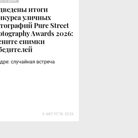
ОТО ДНЯ
дведены итоги
нкурса уличных
тографий Pure Street
otography Awards 2026:
ените снимки
бедителей
адре: случайная встреча
6 АВГУСТА 2026