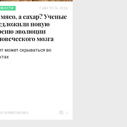
ОВОСТИ
7 АВГУСТА 2026
 мясо, а сахар? Ученые
едложили новую
рсию эволюции
ловеческого мозга
ет может скрываться во
ктах
1
ЬЯ КЛИВЕНКОВА