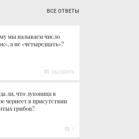
ВСЕ ОТВЕТЫ
му мы называем число
ок», а не «четыредцать»?
ОБСУДИТЬ
да ли, что луковица в
ре чернеет в присутствии
итых грибов?
1