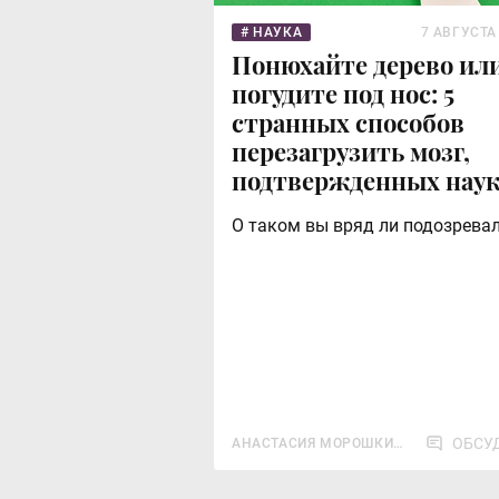
НАУКА
7 АВГУСТА
Понюхайте дерево ил
погудите под нос: 5
странных способов
перезагрузить мозг,
подтвержденных нау
О таком вы вряд ли подозрева
ОБСУ
АНАСТАСИЯ МОРОШКИН
А