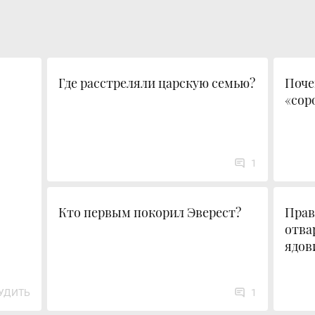
Где расстреляли царскую семью?
Поче
«сор
1
Кто первым покорил Эверест?
Прав
отва
ядов
УДИТЬ
1