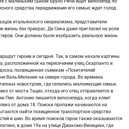
есте с маленьким сыном Бруно Ричи ищет велосипед по
лесного средства передвижения его семью ждет голод.
азцов итальянского неореализма, представители
е жизнь без прикрас. Де Сика даже пригласил на роли
ктеров. Они должны были изобразить реальную жизнь
ршрут героев и сегодня. Так, в самом начале картины
а, расположенной на пересечении улиц Скарпанто и
 доска, посвященная съемкам «Похитителей
не Валь-Мелания на севере города. Во времена
типных новостроек, где селились малоимущие семьи.
еко от моста Тацио, откуда его отец отправляется в
и Пия. Антонио лишается велосипеда, когда клеит
леко от дома 18. Поиски пропажи начинаются на
пытаются найти похищенное транспортное средство
стей и шин. Во время поисков герои также оказываются
алатино, в доме 19а на улице Джакомо-Венециан, где