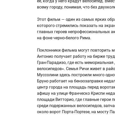
ее, когда у него крадут велосипед. Вм
всему городу, понимая, что без двухко
Этот фильм — один из самых ярких обр
которого стремились показать на экран
главных героев непрофессиональных а
на фоне черно-белого Рима.
Поклонники фильма могут повторить ма
Антонио получает работу на бирже труд
Гран-Парадизо, где есть мемориальная
велосипедов». Семья Ричи живет в райо
Муссолини здесь построили много одно
Бруно работает на бензозаправке недал
центр города на площадь перед воротам
афишу на улице Франческо Криспи неда
площади Витторио, где главные герои 
среди подержанных велосипедов, запча
около ворот Порта-Портезе, на мосту П