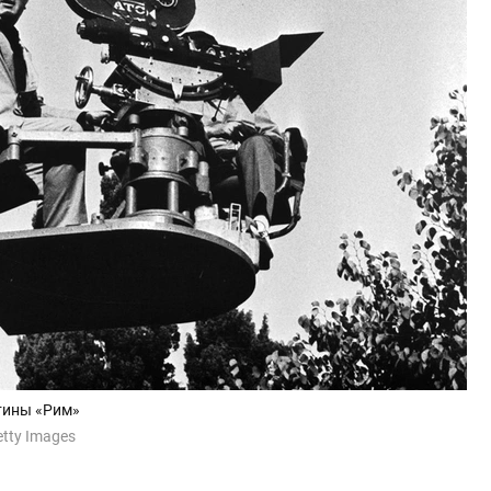
тины «Рим»
etty Images