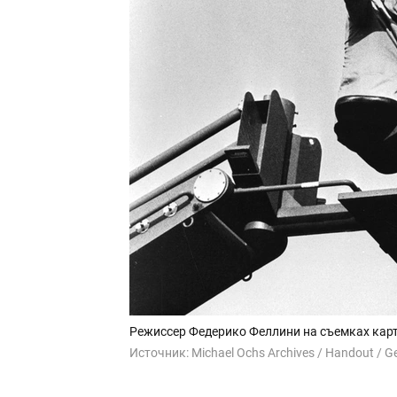
Режиссер Федерико Феллини на съемках кар
Источник:
Michael Ochs Archives / Handout / G