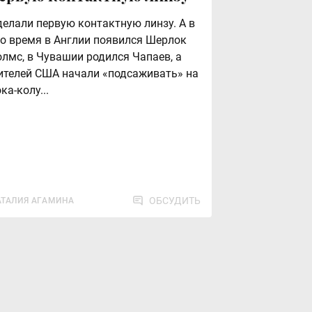
делали первую контактную линзу. А в
то время в Англии появился Шерлок
олмс, в Чувашии родился Чапаев, а
ителей США начали «подсаживать» на
ка-колу...
ОБСУДИТЬ
АТАЛИЯ АГАМИНА