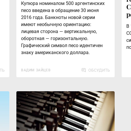
Купюра номиналом 500 аргентинских
С
песо введена в обращение 30 июня
р
2016 года. Банкноты новой серии
имеют необычную ориентацию:
В
лицевая сторона — вертикальную,
СС
оборотная — горизонтальную.
с
Графический символ песо идентичен
п
знаку американского доллара.
ТЬ
ОБСУДИТЬ
ВАДИМ ЗАЙЦЕВ