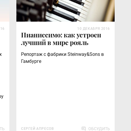
016
10 ДЕКАБРЯ 2016
Пианиссимо: как устроен
лучший в мире рояль
х
Репортаж с фабрики Steinway&Sons в
Гамбурге
ру
ТЬ
ОБСУДИТЬ
СЕРГЕЙ АПРЕСОВ