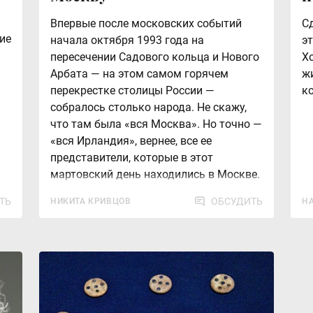
Впервые после московских событий
С
ие
начала октября 1993 года на
э
пересечении Садового кольца и Нового
Х
Арбата — на этом самом горячем
ж
перекрестке столицы России —
ко
собралось столько народа. Не скажу,
что там была «вся Москва». Но точно —
«вся Ирландия», вернее, все ее
представители, которые в этот
мартовский день находились в Москве.
ТЬ
ОБСУДИТЬ
НИКИТА КРИВЦОВ
Н