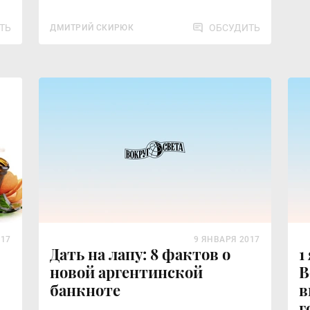
ТЬ
ОБСУДИТЬ
ДМИТРИЙ СКИРЮК
017
9 ЯНВАРЯ 2017
Дать на лапу: 8 фактов о
1
новой аргентинской
В
банкноте
в
я
г