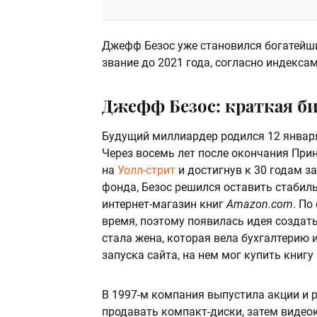
Джефф Безос уже становился богатейши
звание до 2021 года, согласно индекса
Джефф Безос: краткая б
Будущий миллиардер родился 12 января
Через восемь лет после окончания Прин
на
Уолл-стрит
и достигнув к 30 годам з
фонда, Безос решился оставить стабил
интернет-магазин книг
Amazon.com
. По
время, поэтому появилась идея создат
стала жена, которая вела бухгалтерию 
запуска сайта, на нем мог купить книгу
В 1997-м компания выпустила акции и р
продавать компакт-диски, затем видеок