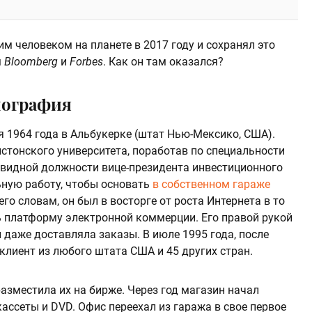
м человеком на планете в 2017 году и сохранял это
м
Bloomberg
и
Forbes
. Как он там оказался?
иография
 1964 года в Альбукерке (штат Нью-Мексико, США).
стонского университета, поработав по специальности
авидной должности вице-президента инвестиционного
ьную работу, чтобы основать
в собственном гараже
 его словам, он был в восторге от роста Интернета в то
ь платформу электронной коммерции. Его правой рукой
и даже доставляла заказы. В июле 1995 года, после
 клиент из любого штата США и 45 других стран.
азместила их на бирже. Через год магазин начал
ассеты и DVD. Офис переехал из гаража в свое первое