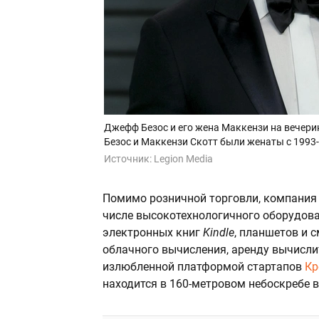
Джефф Безос и его жена Маккензи на вечери
Безос и Маккензи Скотт были женаты с 1993-г
Источник:
Legion Media
Помимо розничной торговли, компания 
числе высокотехнологичного оборудова
электронных книг
Kindle
, планшетов и 
облачного вычисления, аренду вычисли
излюбленной платформой стартапов
Кр
находится в 160-метровом небоскребе в