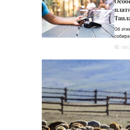
Особ
плат
Таил
Об эти
собира
ОБС