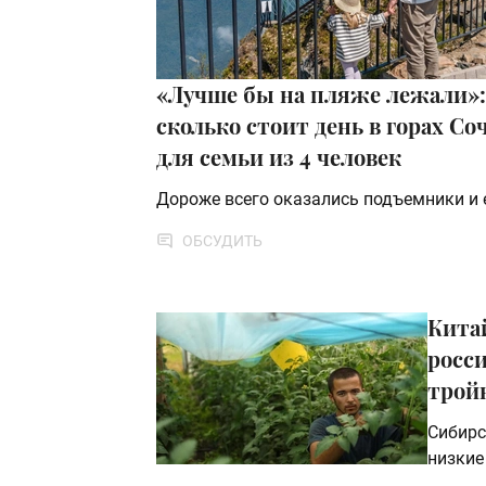
«Лучше бы на пляже лежали»:
сколько стоит день в горах Со
для семьи из 4 человек
Дороже всего оказались подъемники и 
ОБСУДИТЬ
Кита
росси
трой
Сибирс
низкие