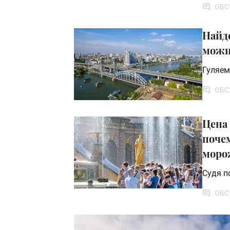
ОБС
Найде
можно
Гуляем
ОБС
Цена 
поче
морож
Судя п
ОБС