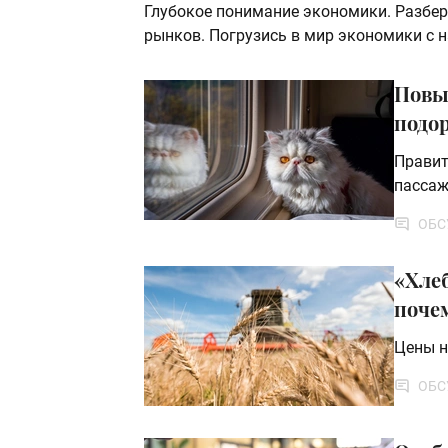
Глубокое понимание экономики. Разбе
рынков. Погрузись в мир экономики с 
Повы
подо
Правит
пассаж
ОБС
«Хлеб
поче
Цены н
ОБС