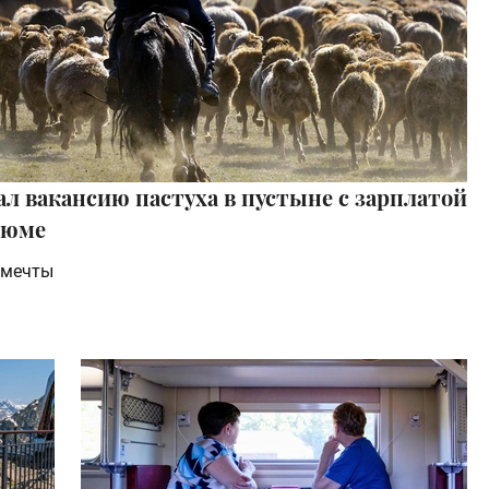
л вакансию пастуха в пустыне с зарплатой
езюме
 мечты