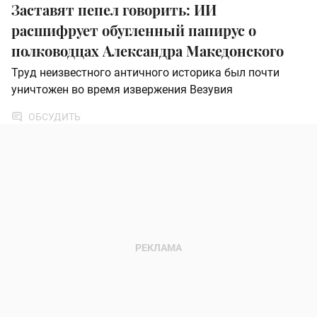
Заставят пепел говорить: ИИ
расшифрует обугленный папирус о
полководцах Александра Македонского
Труд неизвестного античного историка был почти
уничтожен во время извержения Везувия
ОБСУДИТЬ