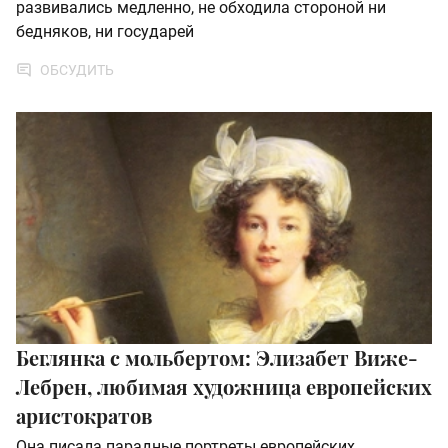
развивались медленно, не обходила стороной ни
бедняков, ни государей
ОБСУДИТЬ
Беглянка с мольбертом: Элизабет Виже-
Лебрен, любимая художница европейских
аристократов
Она писала парадные портреты европейских