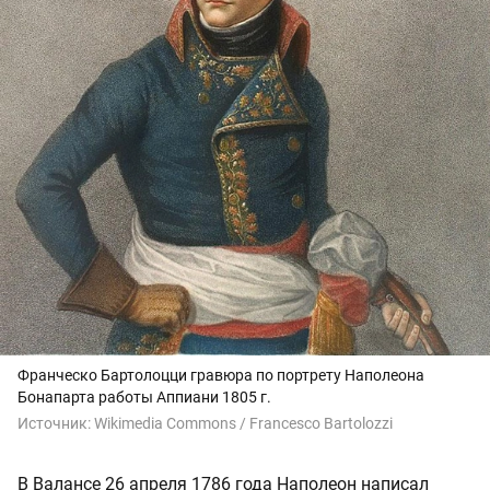
Франческо Бартолоцци гравюра по портрету Наполеона
Бонапарта работы Аппиани 1805 г.
Источник:
Wikimedia Commons / Francesco Bartolozzi
В Валансе 26 апреля 1786 года Наполеон написал