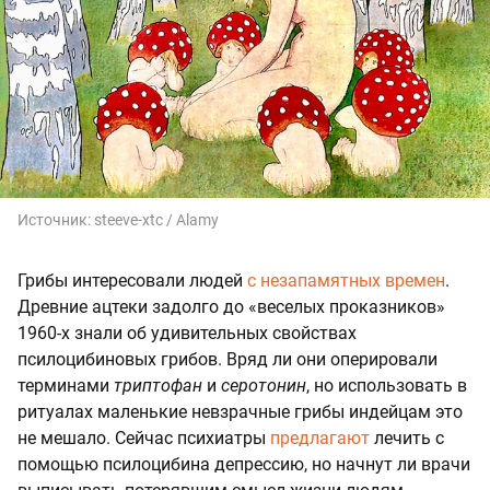
Источник:
steeve-xtc / Alamy
Грибы интересовали людей
с незапамятных времен
.
Древние ацтеки задолго до «веселых проказников»
1960-х знали об удивительных свойствах
псилоцибиновых грибов. Вряд ли они оперировали
терминами
триптофан
и
серотонин
, но использовать в
ритуалах маленькие невзрачные грибы индейцам это
не мешало. Сейчас психиатры
предлагают
лечить с
помощью псилоцибина депрессию, но начнут ли врачи