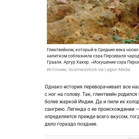
Глинтвейном, который в Средние века носил
напитком соблазняла сэра Персиваля чарод
Грааля. Артур Хакер. «Искушение сэра Перс
Источник:
incamerastock via Legion Media
Однако история переворачивает все на
с ног на голову. Так, глинтвейн родилс
более жаркой Индии. Да и пили их хол
сангрию. Легенда о ее происхождении 
определяется прежде всего вкусом, то
дело гораздо позднее.