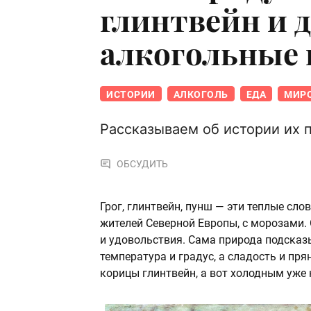
глинтвейн и 
алкогольные
ИСТОРИИ
АЛКОГОЛЬ
ЕДА
МИРО
Рассказываем об истории их 
ОБСУДИТЬ
Грог, глинтвейн, пунш — эти теплые сло
жителей Северной Европы, с морозами.
и удовольствия. Сама природа подсказы
температура и градус, а сладость и пр
корицы глинтвейн, а вот холодным уже 