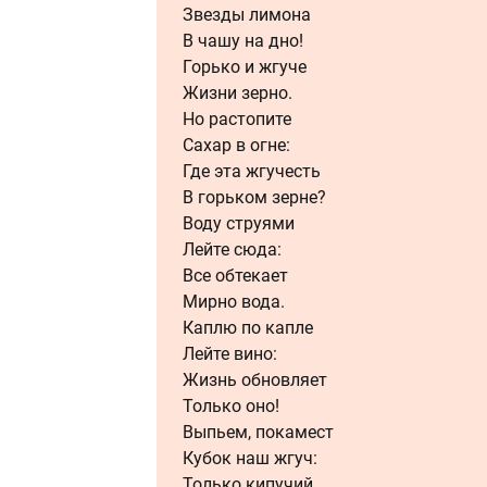
Звезды лимона
В чашу на дно!
Горько и жгуче
Жизни зерно.
Но растопите
Сахар в огне:
Где эта жгучесть
В горьком зерне?
Воду струями
Лейте сюда:
Все обтекает
Мирно вода.
Каплю по капле
Лейте вино:
Жизнь обновляет
Только оно!
Выпьем, покамест
Кубок наш жгуч:
Только кипучий