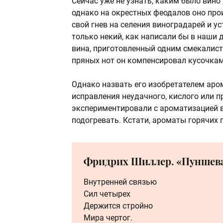
Сейчас уже не узнать, каким было вино
однако на окрестных феодалов оно прои
свой гнев на селения виноградарей и у
только некий, как написали бы в наши 
вина, приготовленный одним смекалист
пряных нот он компенсировал кусочкам
Однако назвать его изобретателем аро
исправления неудачного, кислого или п
экспериментировали с ароматизацией ви
подогревать. Кстати, ароматы горячих
Фридрих Шиллер. «Пуншева
Внутренней связью
Сил четырех
Держится стройно
Мира чертог.