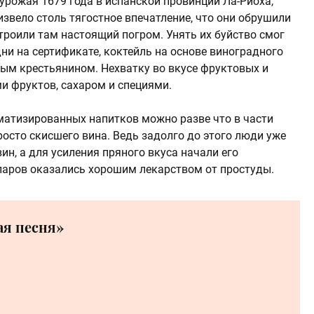
 урожая 1679 года в испанской провинции Ла-Риоха,
звело столь тягостное впечатление, что они обрушили
строили там настоящий погром. Унять их буйство смог
дни на сертификате, коктейль на основе виноградного
ым крестьянином. Нехватку во вкусе фруктовых и
и фруктов, сахаром и специями.
матизированных напитков можно разве что в части
росто скисшего вина. Ведь задолго до этого люди уже
н, а для усиления пряного вкуса начали его
 паров оказались хорошим лекарством от простуды.
я песня»