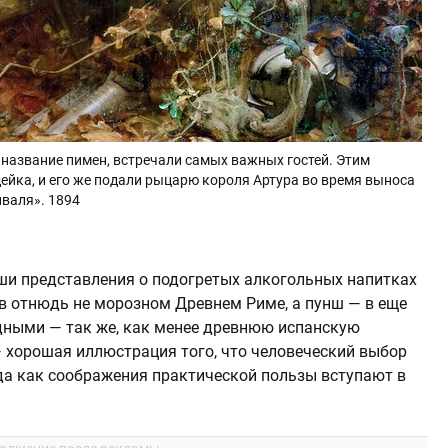
 название пимен, встречали самых важных гостей. Этим
ейка, и его же подали рыцарю короля Артура во время выноса
иваля». 1894
ши представления о подогретых алкогольных напитках
я в отнюдь не морозном Древнем Риме, а пунш — в еще
одными — так же, как менее древнюю испанскую
— хорошая иллюстрация того, что человеческий выбор
гда как соображения практической пользы вступают в