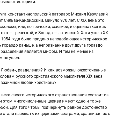
исывают историки.
друга константинопольский патриарх Михаил Керуларий
т Сильва-Кандидский, минуло 970 лет. С XIX века это
колом», или, по-гречески, схизмой, и оцениваться как
ока — греческой, и Запада — латинской. Хотя уже в XX
м 1054 года было придано неподобающее историческое
 гораздо раньше, а непризнание друг друга гораздо
о разделения является мифом. И тем не менее из
м не ушел.
е Любви», разделения? И как возможны ожесточенные
 словам русского христианского мыслителя XIX века
о взаимной любви христиан»?
 века своего исторического странствования состоит из
и этом многочисленные церкви имеют одно и то же
обой. Для того чтобы подчеркнуть равное достоинство
е стали называть их церквами-сестрами, сравнивая их с