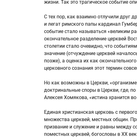
жизни. Так это трагическое событие оп
С тех пор, как взаимно отлучили друг 
и легат римского папы кардинал Гумбер
событие стало называться «великим рас
окончательное разделение церквей Вост
столетии стало очевидно, что события
значение (отчуждение церквей началось
позже), а оценка их как окончательног
церковного сознания этот термин совсе
Но как возможны в Церкви, «организм
доктринальные споры в Церкви, где, по
Алексея Хомякова, «истина хранится в
Единая христианская церковь с первого
множества церквей, местных общин. Пр
призвание и служение и равны между с
поместных церквей, богословы в XX век