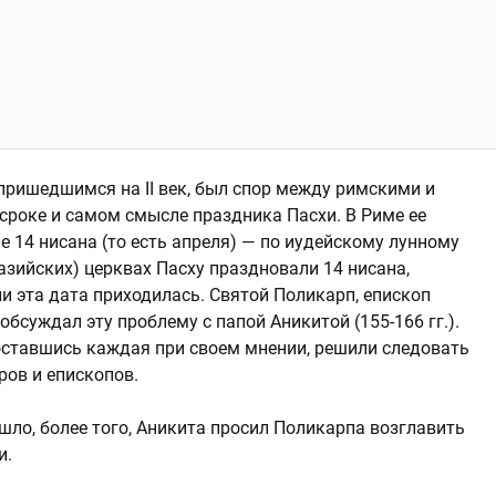
пришедшимся на II век, был спор между римскими и
роке и самом смысле праздника Пасхи. В Риме ее
е 14 нисана (то есть апреля) — по иудейскому лунному
азийских) церквах Пасху праздновали 14 нисана,
ли эта дата приходилась. Святой Поликарп, епископ
 обсуждал эту проблему с папой Аникитой (155-166 гг.).
 оставшись каждая при своем мнении, решили следовать
ов и епископов.
ошло, более того, Аникита просил Поликарпа возглавить
и.