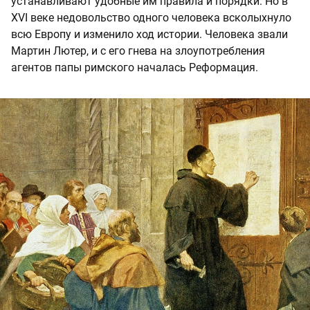
устанавливают удобные им правила и порядки. Но в
XVI веке недовольство одного человека всколыхнуло
всю Европу и изменило ход истории. Человека звали
Мартин Лютер, и с его гнева на злоупотребления
агентов папы римского началась Реформация.