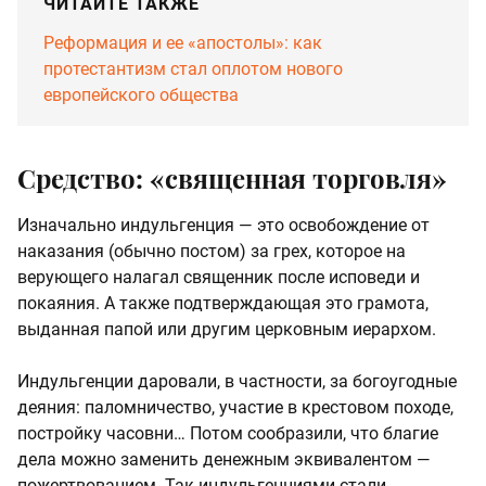
ЧИТАЙТЕ ТАКЖЕ
Реформация и ее «апостолы»: как
протестантизм стал оплотом нового
европейского общества
Средство: «священная торговля»
Изначально индульгенция — это освобождение от
наказания (обычно постом) за грех, которое на
верующего налагал священник после исповеди и
покаяния. А также подтверждающая это грамота,
выданная папой или другим церковным иерархом.
Индульгенции даровали, в частности, за богоугодные
деяния: паломничество, участие в крестовом походе,
постройку часовни… Потом сообразили, что благие
дела можно заменить денежным эквивалентом —
пожертвованием. Так индульгенциями стали