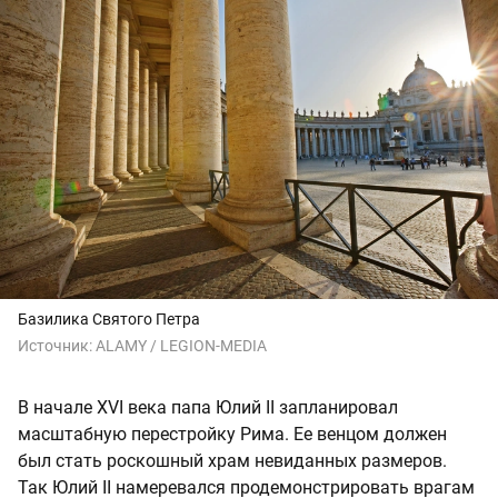
Базилика Святого Петра
Источник:
ALAMY / LEGION-MEDIA
В начале XVI века папа Юлий II запланировал
масштабную перестройку Рима. Ее венцом должен
был стать роскошный храм невиданных размеров.
Так Юлий II намеревался продемонстрировать врагам