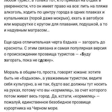
любой турист, а только тот, кто приехал на отдых в
уверенности, что он имеет право на все: пить на пляже
алкоголь, ходить по центру города в одних плавках и
купальниках (порой даже мокрых), ехать в автобусе
или маршрутке с кругом для плавания, подушкой, а то
и надувным матрасом…
Еще одна отличительная черта бздыха — загорать до
красноты. С этим связана и самая популярная версия
о происхождении прозвища туристов — «
Б
уду
з
агорать, пока не с
д
о
х
ну».
Мораль в общем-то, проста, говорят южане: хотите
быть не «бздыхом», а уважаемым туристом, ведите
себя культурно, а не так, будто вас должны тут носить
на руках, потому что вы «кормилец», за счет которого
потом живет весь город. Да, кстати, «кормилец» —
пожалуй, единственное безобидное прозвище
курортника на Черном море.