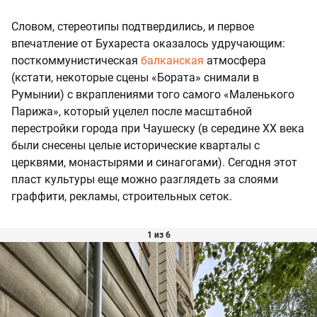
Словом, стереотипы подтвердились, и первое
впечатление от Бухареста оказалось удручающим:
посткоммунистическая
балканская
атмосфера
(кстати, некоторые сцены «Бората» снимали в
Румынии) с вкраплениями того самого «Маленького
Парижа», который уцелел после масштабной
перестройки города при Чаушеску (в середине XX века
были снесены целые исторические кварталы с
церквями, монастырями и синагогами). Сегодня этот
пласт культуры еще можно разглядеть за слоями
граффити, рекламы, строительных сеток.
1 из 6