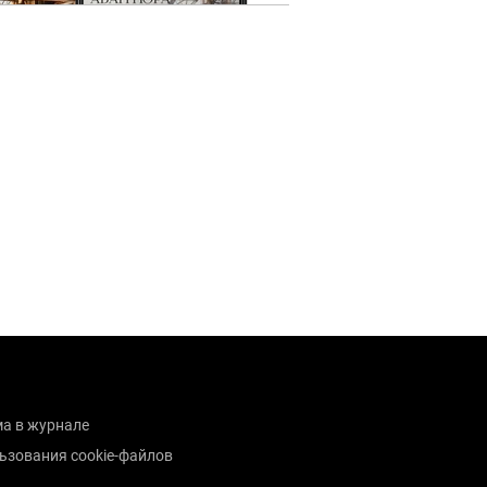
а в журнале
ьзования cookie-файлов