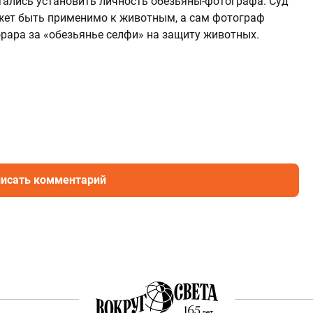
тались установить личность обезьяны-фотографа. Суд
ожет быть применимо к животным, а сам фотограф
орара за «обезьянье селфи» на защиту животных.
исать комментарий