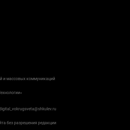
ий и массовых коммуникаций
Технологии»
igital_vokrugsveta@shkulev.ru
йта без разрешения редакции