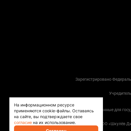
Зарегистрировано Федераль
Учредитель
На информационном ресурсе
Контактные данные для госуда
применяются cookie-файлы.
Оставаясь
на сайте, вы подтверждаете свое
согласие
на их использование.
Copyright (с) ООО «Шкулёв 