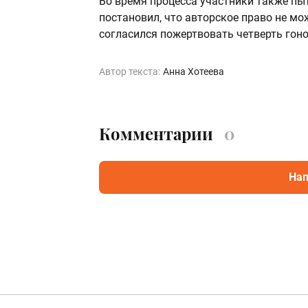
Во время процесса участники также пы
постановил, что авторское право не м
согласился пожертвовать четверть гон
Автор текста:
Анна Хотеева
Комментарии
0
Нап