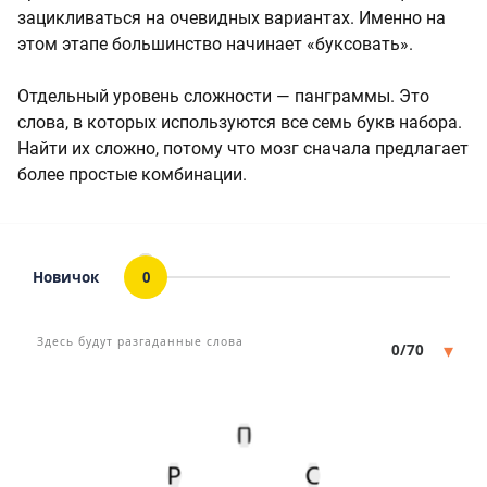
зацикливаться на очевидных вариантах. Именно на
этом этапе большинство начинает «буксовать».
Отдельный уровень сложности — панграммы. Это
слова, в которых используются все семь букв набора.
Найти их сложно, потому что мозг сначала предлагает
более простые комбинации.
Новичок
0
Статус
Мин. кол-во очков
Здесь будут разгаданные слова
▾
0/70
П
Р
С