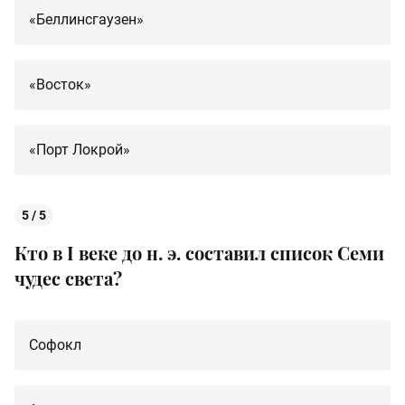
«Беллинсгаузен»
«Восток»
«Порт Локрой»
5 / 5
Кто в I веке до н. э. составил список Семи
чудес света?
Софокл