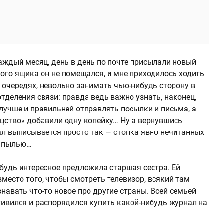
аждый месяц, день в день по почте присылали новый
вого ящика он не помещался, и мне приходилось ходить
в очередях, невольно занимать чью-нибудь сторону в
тделения связи: правда ведь важно узнать, наконец,
лучше и правильней отправлять посылки и письма, а
рицство» добавили одну копейку… Ну а вернувшись
ал выписывается просто так — стопка явно нечитанных
ь пылью…
будь интересное предложила старшая сестра. Ей
вместо того, чтобы смотреть телевизор, всякий там
знавать что-то новое про другие страны. Всей семьей
тивился и распорядился купить какой-нибудь журнал на