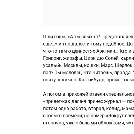
Шли годы. «А ты слыхал? Представляешь
еще…» и так далее, и тому подобное. Д
что-то там о ценностях Арктики… Кто 
Гонконг, жирафы, Цирк дю Солей, карли
усадьбы Москвы, кошки, Марс, Шерлок 
пап? Ты молодец, что читаешь, правда. 
почту, конечно. Как-нибудь, время толь
А потом в прихожей отвели специальное
«привет-как дела-я принес журнал — пок
потом одна работа, вторая, ковид, мам
сколько времени, но номер «Вокруг све
стопочка, уже с белыми обложками, чут