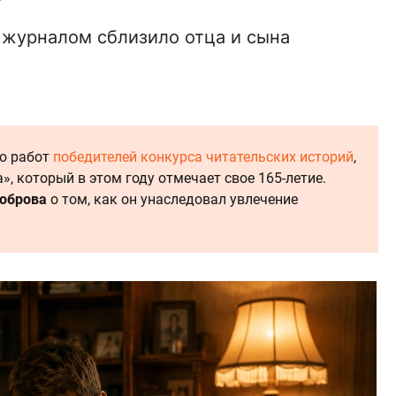
е журналом сблизило отца и сына
ю работ
победителей конкурса читательских историй
,
», который в этом году отмечает свое 165-летие.
Боброва
о том, как он унаследовал увлечение