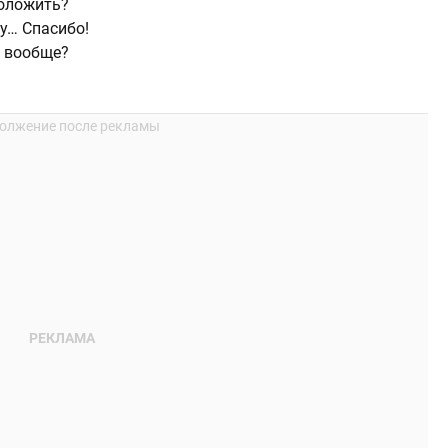
положить?
ру… Спасибо!
ь вообще?