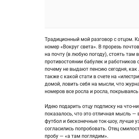
Традиционный мой разговор с отцом. К
номер «Вокруг света». В прорезь почто
на почту (в любую погоду), стоять там 
противостоянии бабулек и работников о
почему не выдают пенсию сегодня, как 
также с какой стати в счете на «илест
домой, ловить себя на мысли, что журн
номеров все росла и росла, покрываяс
Идею подарить отцу подписку на что-ни
показалось, что это отличная мысль — 
футбол и бесконечные ток-шоу, лучше у
согласились попробовать. Отец смилос
пробу — «а там поглядим».