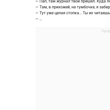
— Пап, там журнал твой пришел. Куда 
— Там, в прихожей, на тумбочке, я забе
— Тут уже целая стопка… Ты их читаеш
— …