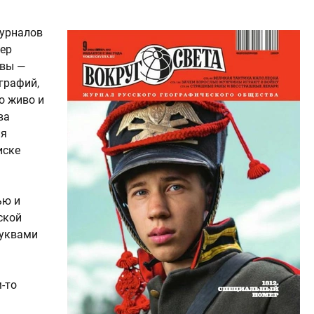
журналов
мер
твы —
графий,
но живо и
ва
ия
иске
ью и
ской
буквами
-то