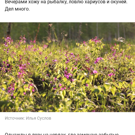
Вечерами хожу на рыбалку, ловлю хариусов и окуней.
Дел много.
Источник:
Илья Суслов
Однажды я лезу на чердак, где замечаю забытые