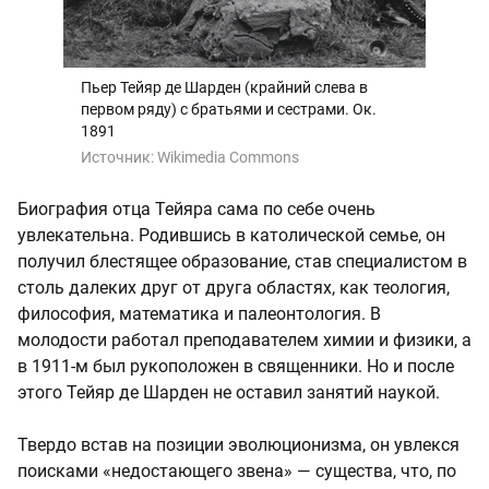
Пьер Тейяр де Шарден (крайний слева в
первом ряду) с братьями и сестрами. Ок.
1891
Источник:
Wikimedia Commons
Биография отца Тейяра сама по себе очень
увлекательна. Родившись в католической семье, он
получил блестящее образование, став специалистом в
столь далеких друг от друга областях, как теология,
философия, математика и палеонтология. В
молодости работал преподавателем химии и физики, а
в 1911-м был рукоположен в священники. Но и после
этого Тейяр де Шарден не оставил занятий наукой.
Твердо встав на позиции эволюционизма, он увлекся
поисками «недостающего звена» — существа, что, по