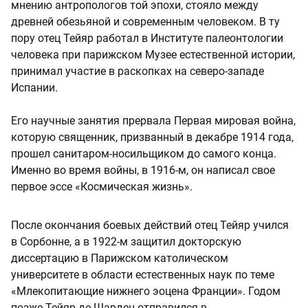
мнению антропологов той эпохи, стояло между
древней обезьяной и современным человеком. В ту
пору отец Тейяр работал в Институте палеонтологии
человека при парижском Музее естественной истории,
принимал участие в раскопках на северо-западе
Испании.
Его научные занятия прервала Первая мировая война,
которую священник, призванный в декабре 1914 года,
прошел санитаром-носильщиком до самого конца.
Именно во время войны, в 1916-м, он написал свое
первое эссе «Космическая жизнь».
После окончания боевых действий отец Тейяр учился
в Сорбонне, а в 1922-м защитил докторскую
диссертацию в Парижском католическом
университете в области естественных наук по теме
«Млекопитающие нижнего эоцена Франции». Годом
позже Тейяр де Шарден отправился в