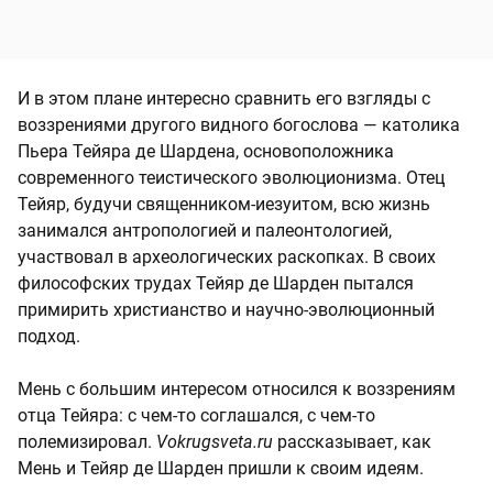
И в этом плане интересно сравнить его взгляды с
воззрениями другого видного богослова — католика
Пьера Тейяра де Шардена, основоположника
современного теистического эволюционизма. Отец
Тейяр, будучи священником-иезуитом, всю жизнь
занимался антропологией и палеонтологией,
участвовал в археологических раскопках. В своих
философских трудах Тейяр де Шарден пытался
примирить христианство и научно-эволюционный
подход.
Мень с большим интересом относился к воззрениям
отца Тейяра: с чем-то соглашался, с чем-то
полемизировал.
Vokrugsveta.ru
рассказывает, как
Мень и Тейяр де Шарден пришли к своим идеям.