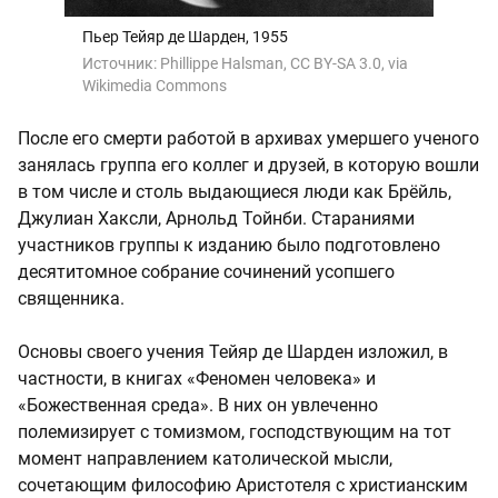
Пьер Тейяр де Шарден, 1955
Источник:
Phillippe Halsman, CC BY-SA 3.0, via
Wikimedia Commons
После его смерти работой в архивах умершего ученого
занялась группа его коллег и друзей, в которую вошли
в том числе и столь выдающиеся люди как Брёйль,
Джулиан Хаксли, Арнольд Тойнби. Стараниями
участников группы к изданию было подготовлено
десятитомное собрание сочинений усопшего
священника.
Основы своего учения Тейяр де Шарден изложил, в
частности, в книгах «Феномен человека» и
«Божественная среда». В них он увлеченно
полемизирует с томизмом, господствующим на тот
момент направлением католической мысли,
сочетающим философию Аристотеля с христианским