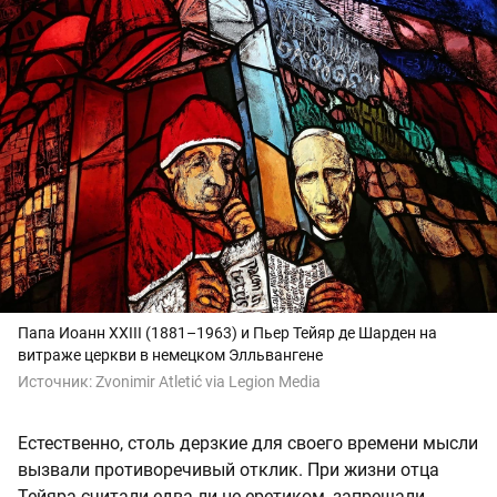
Папа Иоанн XXIII (1881–1963) и Пьер Тейяр де Шарден на
витраже церкви в немецком Элльвангене
Источник:
Zvonimir Atletić via Legion Media
Естественно, столь дерзкие для своего времени мысли
вызвали противоречивый отклик. При жизни отца
Тейяра считали едва ли не еретиком, запрещали