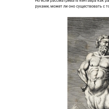
Но если рассматривать кентавра как р
руками, может ли оно существовать с т