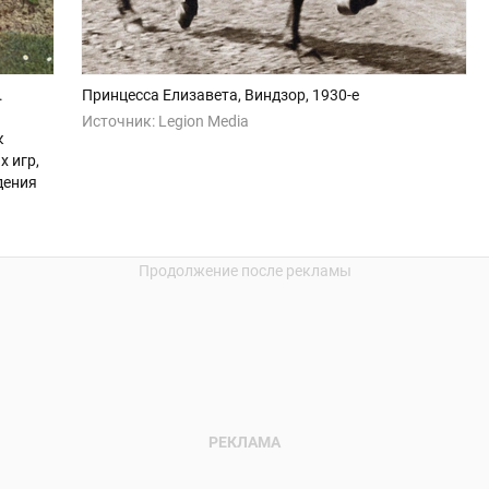
.
Принцесса Елизавета, Виндзор, 1930-е
Источник:
Legion Media
к
х игр,
дения