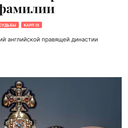
 фамилии
СУДЬБЫ
КАРЛ III
ий английской правящей династии