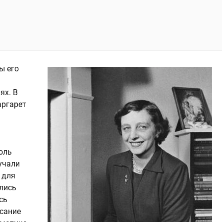
ы его
ях. В
аргарет
оль
учали
 для
лись
сь
исание