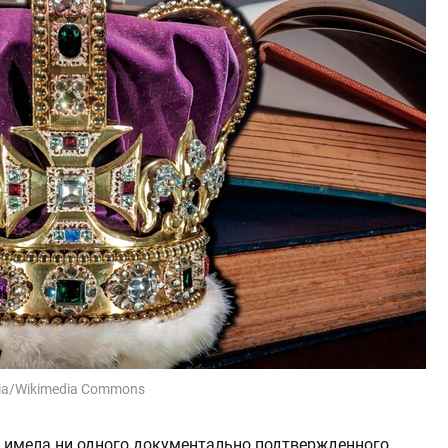
ia/Wikimedia Commons
не имела ни одного документально подтвержденного