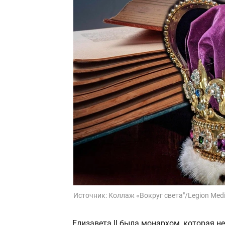
Источник:
Коллаж «Вокруг света"/Legion Med
Елизавета II была монархом, которая 