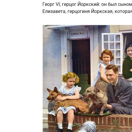
Георг VI, герцог Йоркский: он был сын
Елизавета, герцогиня Йоркская, котора