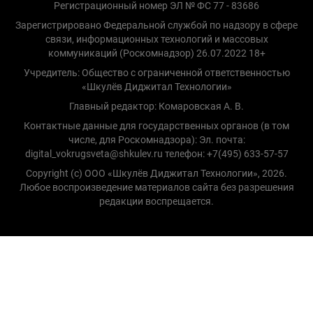
Регистрационный номер ЭЛ № ФС 77 - 83686
Зарегистрировано Федеральной службой по надзору в сфере
связи, информационных технологий и массовых
коммуникаций (Роскомнадзор) 26.07.2022 18+
Учредитель: Общество с ограниченной ответственностью
«Шкулёв Диджитал Технологии»
Главный редактор: Комаровская А. В.
Контактные данные для государственных органов (в том
числе, для Роскомнадзора): Эл. почта:
digital_vokrugsveta@shkulev.ru телефон: +7(495) 633-57-57
Copyright (с) ООО «Шкулёв Диджитал Технологии», 2026.
Любое воспроизведение материалов сайта без разрешения
редакции воспрещается.