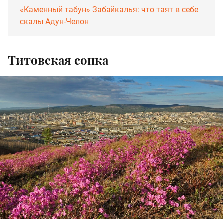
«Каменный табун» Забайкалья: что таят в себе
скалы Адун-Челон
Титовская сопка