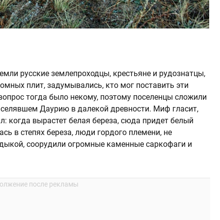
 земли русские землепроходцы, крестьяне и рудознатцы,
ромных плит, задумывались, кто мог поставить эти
 вопрос тогда было некому, поэтому поселенцы сложили
населявшем Даурию в далекой древности. Миф гласит,
: когда вырастет белая береза, сюда придет белый
ась в степях береза, люди гордого племени, не
дыкой, соорудили огромные каменные саркофаги и