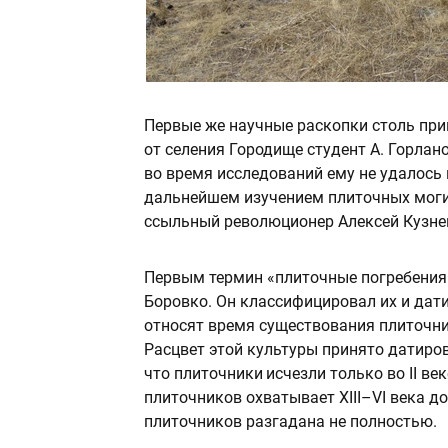
Первые же научные раскопки столь при
от селения Городище студент А. Горлан
во время исследований ему не удалось 
дальнейшем изучением плиточных моги
ссыльный революционер Алексей Кузне
Первым термин «плиточные погребения» 
Боровко. Он классифицировал их и да
относят время существования плиточни
Расцвет этой культуры принято датироват
что плиточники исчезли только во II век
плиточников охватывает XIII–VI века до
плиточников разгадана не полностью.