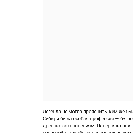
Легенда не могла прояснить, кем же был
Сибири была особая профессия — бугро
древние захоронениям. Наверняка они 
сведений о подобных раскопках не сохр