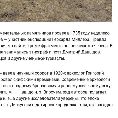
мечательных памятников провел в 1735 году недалеко
ов — участник экспедиции Герхарда Миллера. Правда,
ничего найти, кроме фрагмента человеческого черепа. В
л занимались этнограф и поэт Дмитрий Давыдов,
цов и другие ученые-энтузиасты.
ввел в научный оборот в 1920-х археолог Григорий
тировал скифскими временами. Современные археологи
ков к позднему бронзовому и раннему железному веку.
ь VIII–III вв. до н. э. Впрочем, ряд авторов полагает,
е н. э., а другие исследователи уверены, что эпоха
 н. э. Дискуссии о датировке продолжаются, эта загадка