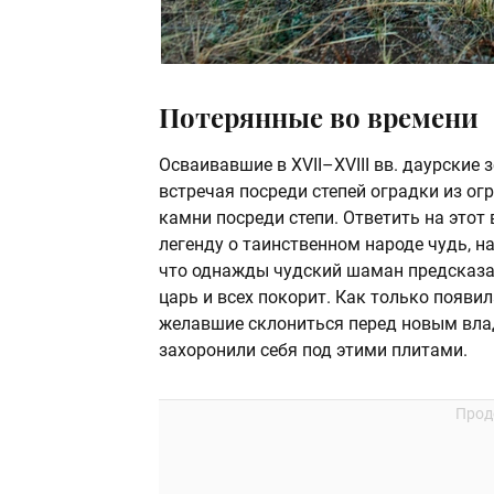
Потерянные во времени
Осваивавшие в XVII–XVIII вв. даурские
встречая посреди степей оградки из ог
камни посреди степи. Ответить на этот
легенду о таинственном народе чудь, 
что однажды чудский шаман предсказал
царь и всех покорит. Как только появил
желавшие склониться перед новым вла
захоронили себя под этими плитами.