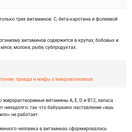
олько трех витаминов: С, бета-каротина и фолиевой
ганизму витаминов содержится в крупах, бобовых и
ясе, молоке, рыбе, субпродуктах.
Японии: правда и мифы о микроволновках
 жирорастворимые витамины А, Е, D и В12, запаса
т ненадолго, так что бабушкино наставление «ешь
ило» не работает.
менного человека в витаминах сформировалась