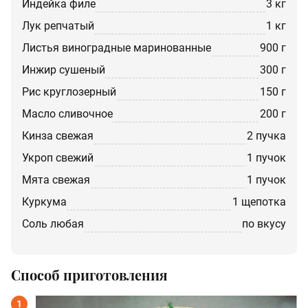
индейка филе
3 кг
лук репчатый
1 кг
листья виноградные маринованные
900 г
инжир сушеный
300 г
рис круглозерный
150 г
масло сливочное
200 г
кинза свежая
2 пучка
укроп свежий
1 пучок
мята свежая
1 пучок
куркума
1 щепотка
соль любая
по вкусу
Способ приготовления
1