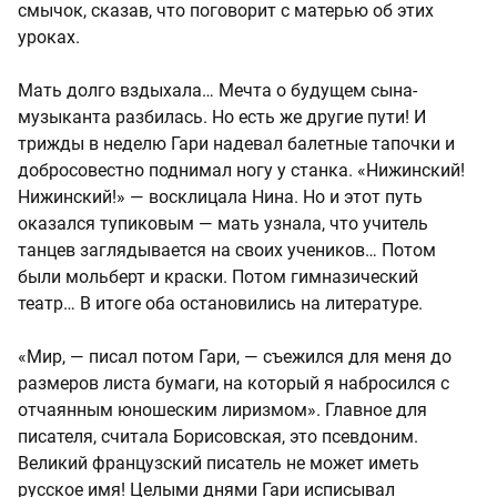
смычок, сказав, что поговорит с матерью об этих
уроках.
Мать долго вздыхала… Мечта о будущем сына-
музыканта разбилась. Но есть же другие пути! И
трижды в неделю Гари надевал балетные тапочки и
добросовестно поднимал ногу у станка. «Нижинский!
Нижинский!» — восклицала Нина. Но и этот путь
оказался тупиковым — мать узнала, что учитель
танцев заглядывается на своих учеников… Потом
были мольберт и краски. Потом гимназический
театр… В итоге оба остановились на литературе.
«Мир, — писал потом Гари, — съежился для меня до
размеров листа бумаги, на который я набросился с
отчаянным юношеским лиризмом». Главное для
писателя, считала Борисовская, это псевдоним.
Великий французский писатель не может иметь
русское имя! Целыми днями Гари исписывал