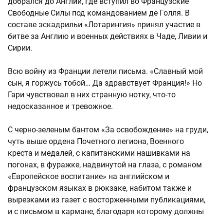
добрался до Англии, где вступил во Французские
Свободные Силы под командованием де Голля. В
составе эскадрильи «Лотарингия» принял участие в
битве за Англию и военных действиях в Чаде, Ливии и
Сирии.
Всю войну из Франции летели письма. «Славный мой
сын, я горжусь тобой… Да здравствует Франция!» Но
Гари чувствовал в них странную нотку, что-то
недосказанное и тревожное.
С черно-зеленым бантом «За освобождение» на груди,
чуть выше ордена Почетного легиона, Военного
креста и медалей, с капитанскими нашивками на
погонах, в фуражке, надвинутой на глаза, с романом
«Европейское воспитание» на английском и
французском языках в рюкзаке, набитом также и
вырезками из газет с восторженными публикациями,
и с письмом в кармане, благодаря которому должны