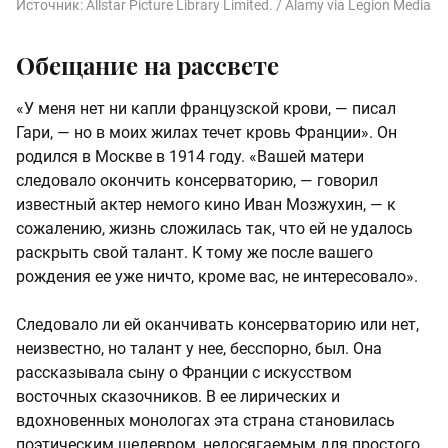
Источник:
Allstar Picture Library Limited. / Alamy via Legion Media
Обещание на рассвете
«У меня нет ни капли французской крови, — писал
Гари, — но в моих жилах течет кровь Франции». Он
родился в Москве в 1914 году. «Вашей матери
следовало окончить консерваторию, — говорил
известный актер немого кино Иван Мозжухин, — к
сожалению, жизнь сложилась так, что ей не удалось
раскрыть свой талант. К тому же после вашего
рождения ее уже ничто, кроме вас, не интересовало».
Следовало ли ей оканчивать консерваторию или нет,
неизвестно, но талант у нее, бесспорно, был. Она
рассказывала сыну о Франции с искусством
восточных сказочников. В ее лирических и
вдохновенных монологах эта страна становилась
поэтическим шедевром, недосягаемым для простого