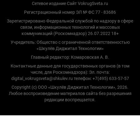
Сетевое издание Сайт VokrugSveta.ru
Регистрационный номер ЭЛ № ФС 77 - 83686
Зарегистрировано Федеральной службой по надзору в сфере
связи, информационных технологий и массовых
коммуникаций (Роскомнадзор) 26.07.2022 18+
Учредитель: Общество с ограниченной ответственностью
«Шкулёв Диджитал Технологии»
Главный редактор: Комаровская А. В.
Контактные данные для государственных органов (в том
числе, для Роскомнадзора): Эл. почта:
digital_vokrugsveta@shkulev.ru телефон: +7(495) 633-57-57
Copyright (с) ООО «Шкулёв Диджитал Технологии», 2026.
Любое воспроизведение материалов сайта без разрешения
редакции воспрещается.