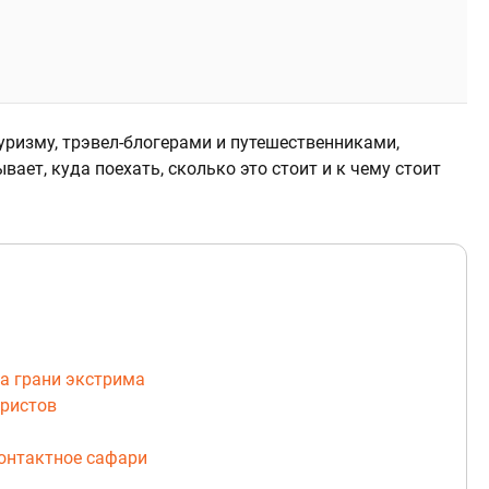
уризму, трэвел-блогерами и путешественниками,
ает, куда поехать, сколько это стоит и к чему стоит
на грани экстрима
уристов
контактное сафари