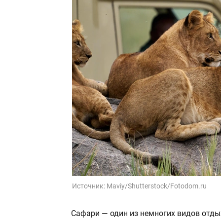
Источник:
Maviy/Shutterstock/Fotodom.ru
Сафари — один из немногих видов отд