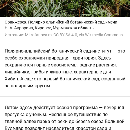
Оранжерея, Полярно-альпийский ботанический сад имени
Н. А. Аврорина, Кировск, Мурманская область
Источник:
Mitrofanova m, CC BY-SA 4.0, via Wikimedia Commons
Полярно-альпийский ботанический сад-институт — это
особо охраняемая природная территория. Здесь
сохраняются горные экосистемы, редкие растения,
лишайники, грибы и животные, характерные для
Хибин. А еще это первый ботанический сад, созданный
за полярным кругом.
Летом здесь действует особая программа — вечерняя
прогулка с ученым. Неспешное путешествие по
главной аллее парка от реки до берега озера Большой
Вудъявр позволит насладиться красотой сада и