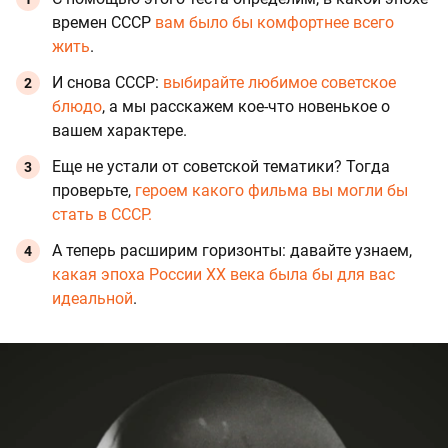
времен СССР
вам было бы комфортнее всего
жить
.
И снова СССР:
выбирайте любимое советское
блюдо
, а мы расскажем кое-что новенькое о
вашем характере.
Еще не устали от советской тематики? Тогда
проверьте,
героем какого фильма вы могли бы
стать в СССР.
А теперь расширим горизонты: давайте узнаем,
какая эпоха России XX века была бы для вас
идеальной
.