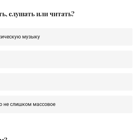
ь, слушать или читать?
сическую музыку
то не слишком массовое
ам?