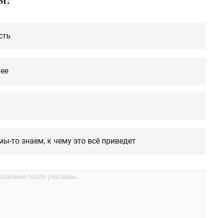
сть
шее
мы-то знаем, к чему это всё приведет