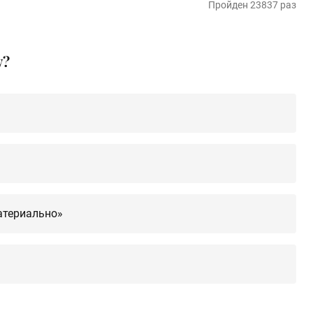
Пройден 23837 раз
у?
атериально»