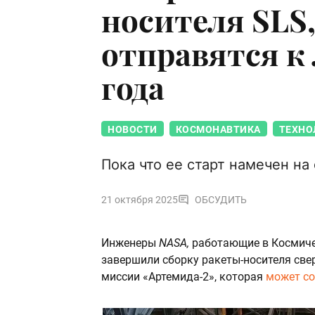
носителя SLS
отправятся к 
года
НОВОСТИ
КОСМОНАВТИКА
ТЕХНО
Пока что ее старт намечен на
21 октября 2025
ОБСУДИТЬ
Инженеры
NASA,
работающие в Космиче
завершили сборку ракеты-носителя све
миссии «Артемида-2», которая
может со