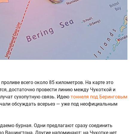
проливе всего около 85 километров. На карте это
ся, достаточно провести линию между Чукоткой и
олучат сухопутную связь. Идею
тоннеля под Беринговым
ачали обсуждать всерьез — уже под неофициальным
идаемо бурная. Одни предлагают сразу соединить
до Вашингтона. Другие напоминают: на Чукотке нет