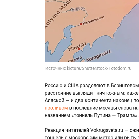
Источник:
kicture/Shutterstock/Fotodom.ru
Россию и США разделяют в Беринговом 
расстояние выглядит ничтожным: кажет
Аляской — и два континента наконец п
проливом
в последние месяцы снова н
названием «тоннель Путина — Трампа».
Реакция читателей Vokrugsveta.ru — ож
тоннель с московским метро или рыть 