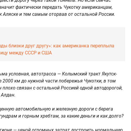
вести дорогу через такой тоннель. Но если сейчас
о значит фактически передать Чукотку американцам,
к Аляске и тем самым оторвав от остальной России.
оды близки друг другу»: как американка переплыла
аницу между СССР и США
ьма условная, автотрасса — Колымский тракт Якутск-
е 2000 км до нужной части побережья Чукотки, в том
н плохо связан с остальной Россией одной автодорогой,
 Алдан.
ноценную автомобильную и железную дороги с берега
ундрам и горным хребтам, за какие деньги и как долго?
егионе — ценой огромных затрат достроить нормальную