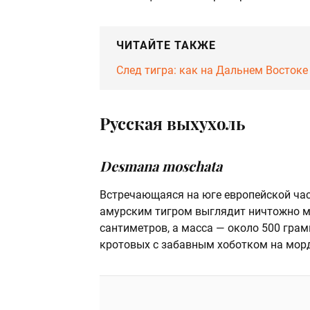
ЧИТАЙТЕ ТАКЖЕ
След тигра: как на Дальнем Восток
Русская выхухоль
Desmana moschata
Встречающаяся на юге европейской част
амурским тигром выглядит ничтожно ма
сантиметров, а масса — около 500 гра
кротовых с забавным хоботком на морд