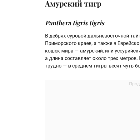
Амурский тигр
Panthera tigris tigris
В дебрях суровой дальневосточной тайг
Приморского краев, а также в Еврейск
кошек мира — амурский, или уссурийск
а длина составляет около трех метров. 
трудно — в среднем тигры весят чуть б