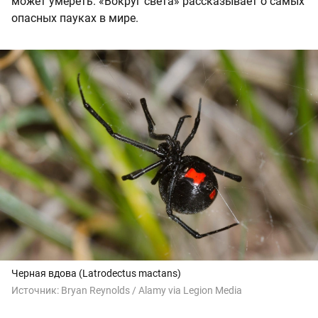
может умереть. «Вокруг света» рассказывает о самых
опасных пауках в мире.
Черная вдова (Latrodectus mactans)
Источник:
Bryan Reynolds / Alamy via Legion Media