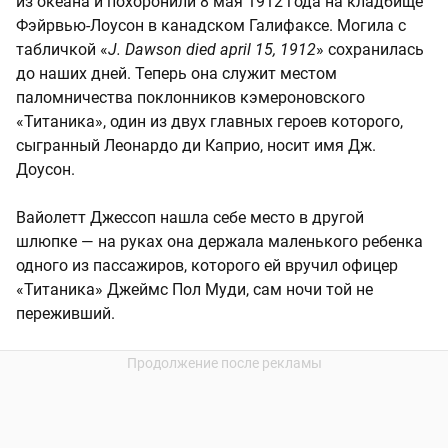
из океана и похоронили 8 мая 1912 года на кладбище
Фэйрвью-Лоусон в канадском Галифаксе. Могила с
табличкой «
J. Dawson died april 15, 1912
» сохранилась
до наших дней. Теперь она служит местом
паломничества поклонников кэмероновского
«Титаника», один из двух главных героев которого,
сыгранный Леонардо ди Каприо, носит имя Дж.
Доусон.
Вайолетт Джессоп нашла себе место в другой
шлюпке — на руках она держала маленького ребенка
одного из пассажиров, которого ей вручил офицер
«Титаника» Джеймс Пол Муди, сам ночи той не
переживший.