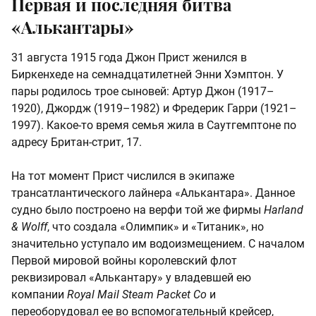
Первая и последняя битва
«Алькантары»
31 августа 1915 года Джон Прист женился в
Биркенхеде на семнадцатилетней Энни Хэмптон. У
пары родилось трое сыновей: Артур Джон (1917–
1920), Джордж (1919–1982) и Фредерик Гарри (1921–
1997). Какое-то время семья жила в Саутгемптоне по
адресу Британ-стрит, 17.
На тот момент Прист числился в экипаже
трансатлантического лайнера «Алькантара». Данное
судно было построено на верфи той же фирмы
Harland
& Wolff
, что создала «Олимпик» и «Титаник», но
значительно уступало им водоизмещением. С началом
Первой мировой войны королевский флот
реквизировал «Алькантару» у владевшей ею
компании
Royal Mail Steam Packet Co
и
переоборудовал ее во вспомогательный крейсер,