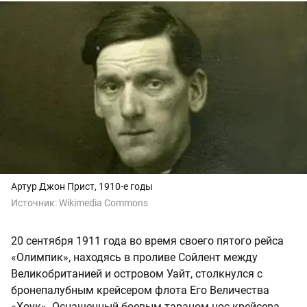
Артур Джон Прист, 1910-е годы
Источник:
Wikimedia Commons
20 сентября 1911 года во время своего пятого рейса
«Олимпик», находясь в проливе Сойлент между
Великобританией и островом Уайт, столкнулся с
бронепалубным крейсером флота Его Величества
«Хоук». Оснащенный боевым тараном нос крейсера