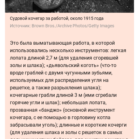
Судовой кочегар за работой, около 1915 года
Источник:
Brown Bros./Archive Photos/Getty Images
Это была выматывающая работа, в которой
использовались несколько инструментов: легкая
лопата длиной 2,7 м (для удаления сгоревшей
золы и шлака); «дьявольский коготь» (что-то
вроде граблей с двумя чугунными зубьями,
используемых для распределения угля на
решетке, а также разрыхления шлака);
кочегарные грабли длиной 3 м (ими сгребали
горячие угли и шлак); небольшая лопата,
прозванная «банджо» (основной инструмент
кочегара, с ее помощью в горловину котла
забрасывали уголь); длинные и короткие кочерги
(для удаления шлака и золы с решеток в самых