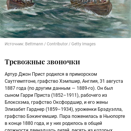
Источник:
Bettmann / Contributor / Getty Images
Тревожные звоночки
Артур Джон Прист родился в приморском
Саутгемптоне, графство Хэмпшир, Англия, 31 августа
1887 года (по другим данным — 1889-го). Он был
сыном Гарри Приста (1852–1911), рабочего из
Блоксхэма, графство Оксфордшир, и его жены
Элизабет Гарднер (1859–1934), уроженки Брэдуэлла,
графство Бэкингемшир. Пара поженилась в Ньюпорте
в конце 1880 года, и у них родилось в общей
сложности двенадцать детей, десять из которых