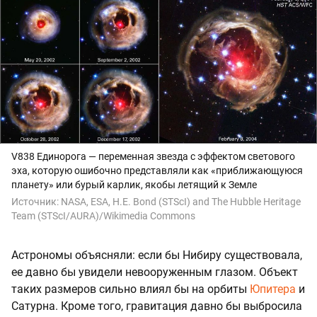
V838 Единорога — переменная звезда с эффектом светового
эха, которую ошибочно представляли как «приближающуюся
планету» или бурый карлик, якобы летящий к Земле
Источник:
NASA, ESA, H.E. Bond (STScI) and The Hubble Heritage
Team (STScI/AURA)/Wikimedia Commons
Астрономы объясняли: если бы Нибиру существовала,
ее давно бы увидели невооруженным глазом. Объект
таких размеров сильно влиял бы на орбиты
Юпитера
и
Сатурна. Кроме того, гравитация давно бы выбросила