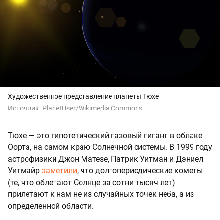
Художественное представление планеты Тюхе
Источник:
PlanetUser/Wikimedia Commons
Тюхе — это гипотетический газовый гигант в облаке
Оорта, на самом краю Солнечной системы. В 1999 году
астрофизики Джон Матезе, Патрик Уитман и Дэниел
Уитмайр
заметили
, что долгопериодические кометы
(те, что облетают Солнце за сотни тысяч лет)
прилетают к нам не из случайных точек неба, а из
определенной области.