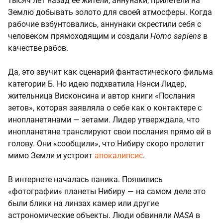
тысяч лет назад ее жители, аннунаки, прилетели на
Землю добывать золото для своей атмосферы. Когда
рабочие взбунтовались, аннунаки скрестили себя с
человеком прямоходящим и создали
Homo sapiens
в
качестве рабов.
Да, это звучит как сценарий фантастического фильма
категории Б. Но идею подхватила Нэнси Лидер,
жительница Висконсина и автор книги «Послания
зетов», которая заявляла о себе как о контактере с
инопланетянами — зетами. Лидер утверждала, что
инопланетяне транслируют свои послания прямо ей в
голову. Они «сообщили», что Нибиру скоро пролетит
мимо Земли и устроит
апокалипсис
.
В интернете началась паника. Появились
«фотографии» планеты Нибиру — на самом деле это
были блики на линзах камер или другие
астрономические объекты. Люди обвиняли
NASA
в