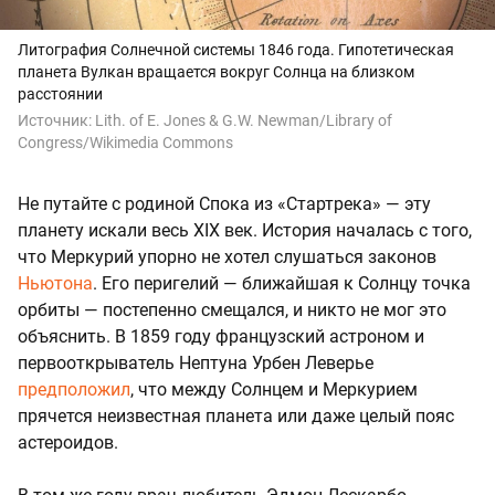
Литография Солнечной системы 1846 года. Гипотетическая
планета Вулкан вращается вокруг Солнца на близком
расстоянии
Источник:
Lith. of E. Jones & G.W. Newman/Library of
Congress/Wikimedia Commons
Не путайте с родиной Спока из «Стартрека» — эту
планету искали весь XIX век. История началась с того,
что Меркурий упорно не хотел слушаться законов
Ньютона
. Его перигелий — ближайшая к Солнцу точка
орбиты — постепенно смещался, и никто не мог это
объяснить. В 1859 году французский астроном и
первооткрыватель Нептуна Урбен Леверье
предположил
, что между Солнцем и Меркурием
прячется неизвестная планета или даже целый пояс
астероидов.