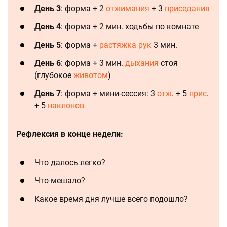
День 3
: форма + 2
отжимания
+ 3
приседания
День 4
: форма + 2 мин. ходьбы по комнате
День 5
: форма +
растяжка рук
3 мин.
День 6
: форма + 3 мин.
дыхания
стоя
(глубокое
животом
)
День 7
: форма + мини-сессия: 3
отж
. + 5
прис
.
+ 5
наклонов
Рефлексия в конце недели:
Что далось легко?
Что мешало?
Какое время дня лучше всего подошло?