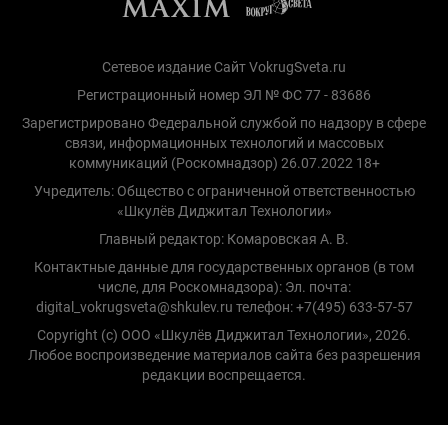
Сетевое издание Сайт VokrugSveta.ru
Регистрационный номер ЭЛ № ФС 77 - 83686
Зарегистрировано Федеральной службой по надзору в сфере
связи, информационных технологий и массовых
коммуникаций (Роскомнадзор) 26.07.2022 18+
Учредитель: Общество с ограниченной ответственностью
«Шкулёв Диджитал Технологии»
Главный редактор: Комаровская А. В.
Контактные данные для государственных органов (в том
числе, для Роскомнадзора): Эл. почта:
digital_vokrugsveta@shkulev.ru телефон: +7(495) 633-57-57
Copyright (с) ООО «Шкулёв Диджитал Технологии», 2026.
Любое воспроизведение материалов сайта без разрешения
редакции воспрещается.