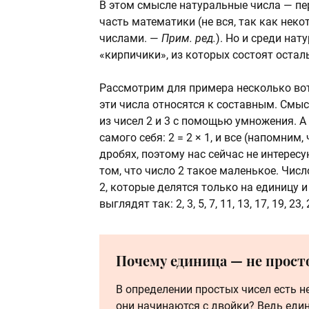
В этом смысле натуральные числа — пе
часть математики (не вся, так как нек
числами. —
Прим. ред.
). Но и среди на
«кирпичики», из которых состоят остал
Рассмотрим для примера несколько вот
эти числа относятся к составным. Смыс
из чисел 2 и 3 с помощью умножения. А 
самого себя:
2 = 2 × 1
, и все (напомним,
дробях, поэтому нас сейчас не интере
том, что число 2 такое маленькое. Чис
2, которые делятся только на единицу и
выглядят так: 2, 3, 5, 7, 11, 13, 17, 19, 
Почему единица — не прост
В определении простых чисел есть н
они начинаются с двойки? Ведь един