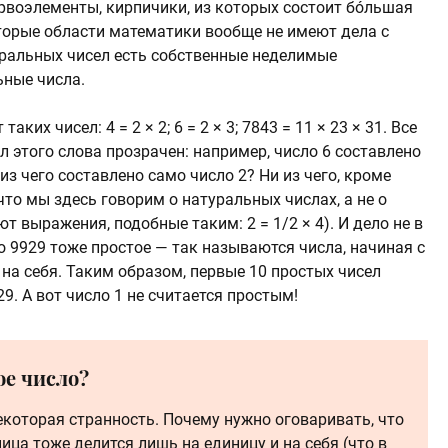
рвоэлементы, кирпичики, из которых состоит бóльшая
оторые области математики вообще не имеют дела с
туральных чисел есть собственные неделимые
ьные числа.
 таких чисел:
4 = 2 × 2
;
6 = 2 × 3
;
7843 = 11 × 23 × 31
. Все
л этого слова прозрачен: например, число 6 составлено
из чего составлено само число 2? Ни из чего, кроме
 что мы здесь говорим о натуральных числах, а не о
суют выражения, подобные таким:
2 = 1/2 × 4
). И дело не в
ло 9929 тоже простое — так называются числа, начиная с
 на себя. Таким образом, первые 10 простых чисел
23, 29. А вот число 1 не считается простым!
ое число?
екоторая странность. Почему нужно оговаривать, что
ица тоже делится лишь на единицу и на себя (что в