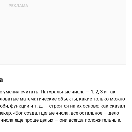
а
умения считать. Натуральные числа — 1, 2, 3 и так
словатые математические объекты, какие только можно
би, функции и т. д. — строятся на их основе: как сказал
ер, «Бог создал целые числа, все остальное — дело
е числа еще проще целых — они всегда положительные.