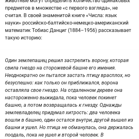
животные могут определить количество одинаковых
предметов в множестве «с первого взгляда», не
считая. В своей знаменитой книге «Числа: язык
науки» российско-балтийско-немецко-американский
математик Тобиас Данциг (1884–1956) рассказывает
такую историю:
Один землепашец решил застрелить ворону, которая
свила гнездо на сторожевой башне его имения.
Неоднократно он пытался застать птицу врасплох, но
безуспешно: как только он приближался, ворона
оставляла свое гнездо. На отдаленном дереве она
настороженно выжидала, пока человек покинет
башню, а потом возвращалась к гнезду. Однажды
землевладелец придумал хитрость: два человека
вошли в башню, один остался внутри, другой вышел из
башни и ушел. Но птица не обманулась, она держалась
поодаль, пока не ушел и второй человек. В