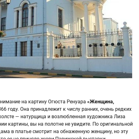
внимание на картину Огюста Ренуара
«Женщина,
66 году.
Она принадлежит к числу ранних, очень редких
холсте — натурщица и возлюбленная художника Лиза
нии картины, вы на полотне не увидите. По оригинальной
ама в платье смотрит на обнаженную женщину, но эту
что ее не приняло жюри Парижской выставки.