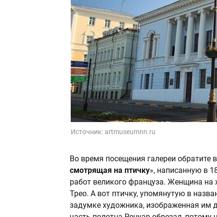
Источник:
artmuseumnn.ru
Во время посещения галереи обратите 
смотрящая на птичку
», написанную в 18
работ великого француза. Женщина на 
Трео. А вот птичку, упомянутую в назва
задумке художника, изображенная им д
часть полотна Ренуар обрезал, потому 