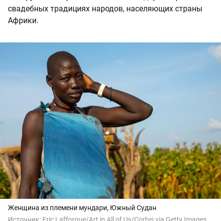
свадебных традициях народов, населяющих страны
Африки.
Женщина из племени мундари, Южный Судан
Источник:
Eric Lafforgue/Art in All of Us/Corbis via Getty Images