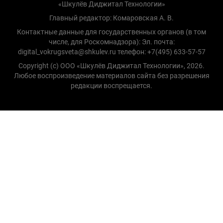
«Шкулёв Диджитал Технологии»
Главный редактор: Комаровская А. В.
Контактные данные для государственных органов (в том
числе, для Роскомнадзора): Эл. почта:
digital_vokrugsveta@shkulev.ru телефон: +7(495) 633-57-57
Copyright (с) ООО «Шкулёв Диджитал Технологии», 2026.
Любое воспроизведение материалов сайта без разрешения
редакции воспрещается.