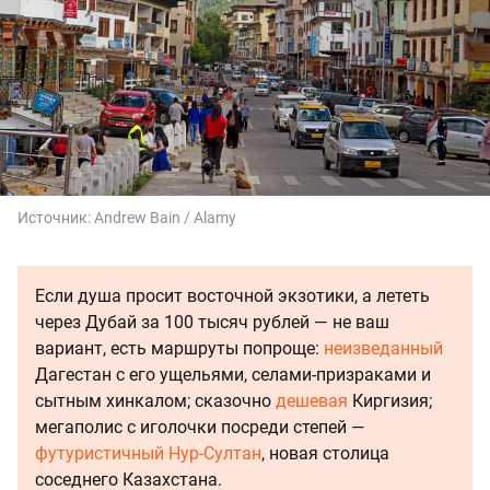
Источник:
Andrew Bain / Alamy
Если душа просит восточной экзотики, а лететь
через Дубай за 100 тысяч рублей — не ваш
вариант, есть маршруты попроще:
неизведанный
Дагестан с его ущельями, селами-призраками и
сытным хинкалом; сказочно
дешевая
Киргизия;
мегаполис с иголочки посреди степей —
футуристичный Нур-Султан
, новая столица
соседнего Казахстана.