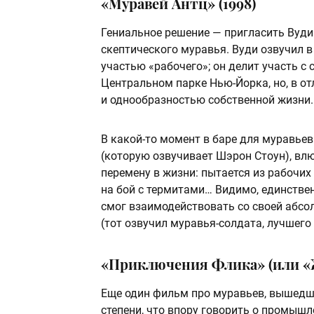
«Муравей Антц» (1998)
Гениальное решение — пригласить Вуди 
скептического муравья. Вуди озвучил в
участью «рабочего»; он делит участь с
Центральном парке Нью-Йорка, но, в от
и однообразностью собственной жизни.
В какой-то момент в баре для муравьев
(которую озвучивает Шэрон Стоун), влю
перемену в жизни: пытается из рабочи
на бой с термитами… Видимо, единствен
смог взаимодействовать со своей абс
(тот озвучил муравья-солдата, лучшего 
«Приключения Флика» (или «Жиз
Еще один фильм про муравьев, вышедший
степени, что впору говорить о промышл