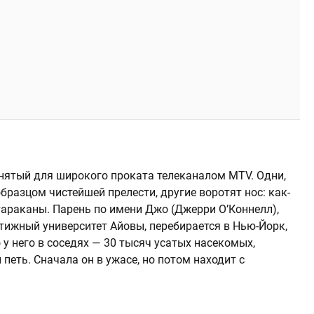
ятый для широкого проката телеканалом MTV. Одни,
бразцом чистейшей прелести, другие воротят нос: как-
 тараканы. Парень по имени Джо (Джерри О’Коннелл),
тижный университет Айовы, перебирается в Нью-Йорк,
 у него в соседях — 30 тысяч усатых насекомых,
 петь. Сначала он в ужасе, но потом находит с