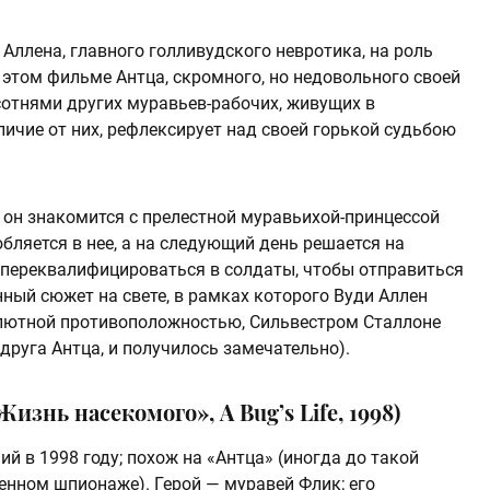
Аллена, главного голливудского невротика, на роль
 этом фильме Антца, скромного, но недовольного своей
 сотнями других муравьев-рабочих, живущих в
личие от них, рефлексирует над своей горькой судьбою
 он знакомится с прелестной муравьихой-принцессой
бляется в нее, а на следующий день решается на
х переквалифицироваться в солдаты, чтобы отправиться
ный сюжет на свете, в рамках которого Вуди Аллен
олютной противоположностью, Сильвестром Сталлоне
друга Антца, и получилось замечательно).
нь насекомого», A Bug’s Life, 1998)
 в 1998 году; похож на «Антца» (иногда до такой
енном шпионаже). Герой — муравей Флик; его