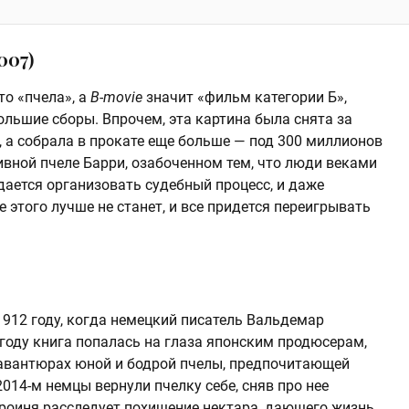
007)
то «пчела», а
B-movie
значит «фильм категории Б»,
льшие сборы. Впрочем, эта картина была снята за
, а собрала в прокате еще больше — под 300 миллионов
тивной пчеле Барри, озабоченном тем, что люди веками
дается организовать судебный процесс, и даже
 этого лучше не станет, и все придется переигрывать
912 году, когда немецкий писатель Вальдемар
5 году книга попалась на глаза японским продюсерам,
 авантюрах юной и бодрой пчелы, предпочитающей
 2014-м немцы вернули пчелку себе, сняв про нее
роиня расследует похищение нектара, дающего жизнь