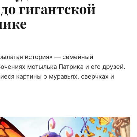
 до гигантской
нике
Крылатая история» — семейный
чениях мотылька Патрика и его друзей.
еся картины о муравьях, сверчках и