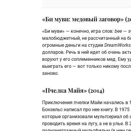
«Би муви: медовый заговор» (2
«Би муви» — конечно, игра слов:
bee
— э
малобюджетный, не рассчитанный на бо
огромные деньги на студии
DreamWorks
долларов. Речь в ней идет об очень ак
воруют у его соплеменников мед. Ему у
выиграть его — вот только никому после
заново.
«Пчелка Майя» (2014)
Приключения пчелки Майи начались в 1
Бонзельс написал про нее книгу. В 197
которые организовали мультсериал об
проводить время на лугу, а не в улье. В
полнометражный мультфильм (в нем ге