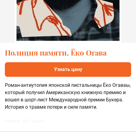
Полиция памяти, Ёко Огава
Узнать цену
Роман-антиутопия японской пистальницы Ёко Огаваы,
который получил Американскую книжную премию и
вошел в шорт-лист Международной премии Букера.
История о травме потери и силе памяти.
Реклама. ООО "Яндекс"