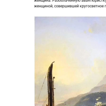
женщина. Разоблаченную авантюристку 
женщиной, совершившей кругосветное 