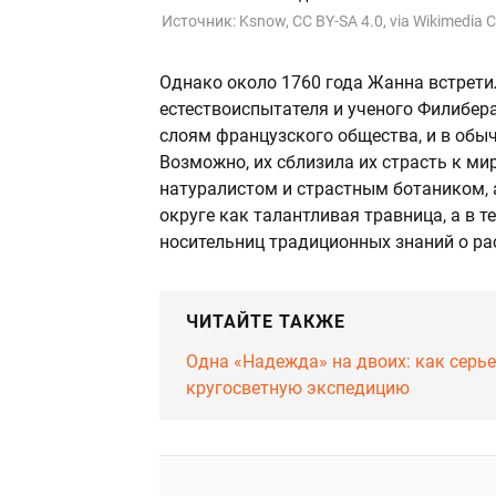
Источник:
Ksnow, CC BY-SA 4.0, via Wikimedi
Однако около 1760 года Жанна встрети
естествоиспытателя и ученого Филибе
слоям французского общества, и в обыч
Возможно, их сблизила их страсть к ми
натуралистом и страстным ботаником, 
округе как талантливая травница, а в т
носительниц традиционных знаний о рас
ЧИТАЙТЕ ТАКЖЕ
Одна «Надежда» на двоих: как серь
кругосветную экспедицию