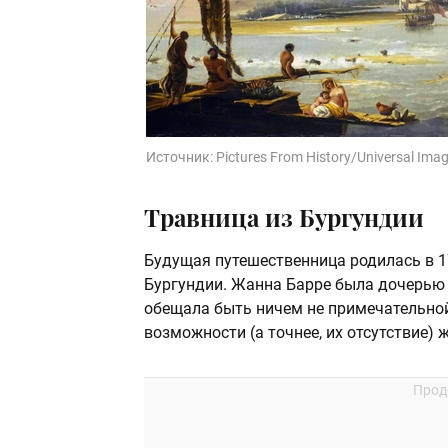
Источник:
Pictures From History/Universal Ima
Травница из Бургундии
Будущая путешественница родилась в 1
Бургундии. Жанна Барре была дочерью 
обещала быть ничем не примечательной
возможности (а точнее, их отсутствие) 